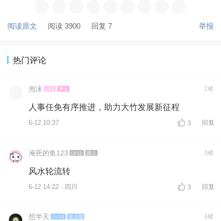
阅读原文
阅读 3900
回复 7
举报
热门评论
泡沫
2楼
LV1
秀女
人事任免有序推进，助力大竹发展新征程
6-12 10:37
回复
3
淹死的鱼123
3楼
LV11
路人
风水轮流转
6-12 14:22 · 四川
回复
3
想半天
4楼
LV18
太上皇