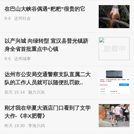
在巴山大峡谷偶遇“粑粑”很贵的它
8-6
达州社会
以产兴城 向绿转型 宣汉县普光镇跻
身全省首批重点中心镇
8-6
达州城事
达州市公安局交通警察支队直属二大
队的工作人员就可以随便乱罚款..
前天 15:14
魅力川东
刚才我在华夏大酒店门口看到了文学
大作-《丰X肥臀》
昨天 19:30
李海川鸡