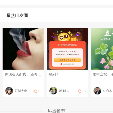
最热山友圈
你现在认识我， 还可以陪你去逛街， 和你做你喜欢的事， 再过几年就不行了， 睡醒了， 就得忙着去领鸡蛋、领洗手粉了… #逗逼大擂台#
签到！
江城大余
0818-1
红心木
16
16
热点推荐