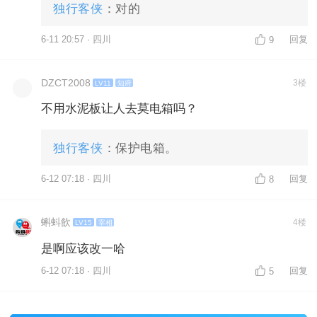
独行客侠
：对的
6-11 20:57 · 四川
回复
9
DZCT2008
3楼
LV11
知府
不用水泥板让人去莫电箱吗？
独行客侠
：保护电箱。
6-12 07:18 · 四川
回复
8
蝌蚪飲
4楼
LV15
宰相
是啊应该改一哈
6-12 07:18 · 四川
回复
5