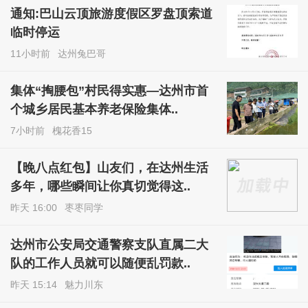
通知:巴山云顶旅游度假区罗盘顶索道
临时停运
11小时前
达州兔巴哥
集体“掏腰包”村民得实惠—达州市首
个城乡居民基本养老保险集体..
7小时前
槐花香15
【晚八点红包】山友们，在达州生活
多年，哪些瞬间让你真切觉得这..
昨天 16:00
枣枣同学
达州市公安局交通警察支队直属二大
队的工作人员就可以随便乱罚款..
昨天 15:14
魅力川东