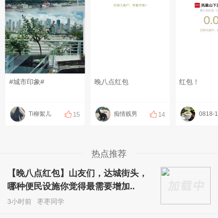
#城市印象#
晚八点红包
红包！
Ti柳絮儿
痴情贱男
0818-
15
14
热点推荐
【晚八点红包】山友们，达城街头，
哪种便民设施你觉得最需要增加..
3小时前
枣枣同学