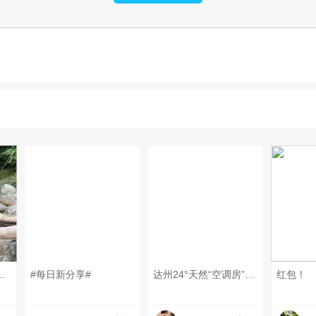
一只鸟儿的形状！ #每日新分享# #回忆旅居所见#
#每日新分享#
达州24°天然“空调房”⁉️居然在万源…… 藏在万源深山的翡翠湖泊🌿，均温24℃天然凉房，人少免费，达州周末一日游首选！ 📍定位｜万源白果乡长洞湖（花萼山保护区） 🎫花销｜大门免费🆓，竹筏30r/人（40分钟），停车免费🅿️ ⏰时段｜6-9月避暑玩水，10月彩林出片，建议游玩4-6h 🚗交通指南 ▫️自驾首选🚙 达州城区全程约3h，轿车畅通，沿途山林绿意满满，路上随手出片 ▫️无车党🚌 达州南站大巴到万源，拼车往返50r直达景区 📸五大封神机位 1. 湖面竹筏🚣‍♀️ 封面同款！碧绿湖水搭配峡谷悬崖，浅色系长裙+草帽，原图直出无滤镜 2. 大坝瀑布💦 巨型水帘扑面而来，水雾降温，仰拍山水氛围感直接拉满 3. 悬空吊桥🌉 羊跳岩吊桥横跨湖面，走起来微微晃动，动态抓拍超有故事感 4. 仙人溶洞🪨 崖壁天然石洞+香炉奇石，徒步小众点位，几乎没有游客 5. 湖边浅滩🏖️ 清透浅绿水滩，踩水野餐两不误，亲子游玩超治愈 🎐园内游玩项目 ✔️竹筏泛舟峡谷，吹清凉山风赏两岸绝壁 ✔️环湖轻徒步，密林遮阳，沿路偶遇迷你溪流瀑布 ✔️浅滩踩水消暑，夏日降温神器 ✔️航拍高空取景，整片山水画卷尽收眼底 🍛山下农家特色菜 ▫️旧院黑鸡汤🐔万源富硒特产，汤汁鲜润，避暑必点 ▫️柏香熏腊肉🥓本地土猪熏制，腊香浓郁超下饭 ▫️神仙豆腐🥗树叶手工制作，凉拌清爽解腻 ▫️山野时蔬+富硒豆花，人均50吃到满足 👒穿搭&出行装备 穿搭推荐：白/浅蓝长裙、森系棉麻，搭配草帽编织包超出片 必带清单🧾 ▪️薄外套🧥山里温差大，早晚微凉 ▪️防滑溯溪鞋🩴踩水、走步道专用 ▪️防晒套装：帽子、墨镜、高倍防晒霜 ▪️驱蚊喷雾🦟山林蚊虫超多 ▪️零食、矿泉水、野餐垫🥪湖边商铺极少 ▪️充电宝、相机、无人机 💡避坑实用Tips 1. 上午10点前到！光线柔和游客少，下午人流量上涨 2. 竹筏多人拼船性价比更高，单人也可单独乘船 3. 上山弯道多，自驾减速慢行，留意会车 4. 仅浅滩可踩水，深水区域禁止下水游泳 5. 自带露营装备能河滩过夜，夜晚星空绝美✨ 6. 补给提前备齐，景区内部便利店稀少 🗺一日游路线 达州出发→万源休整午餐→长洞湖 竹筏游湖→打卡瀑布吊桥→湖边野餐踩水→返程 #达州周边游 #万源长洞湖 #川东避暑胜地#达州一日游 #小众玩水地#周末去哪儿
红包！