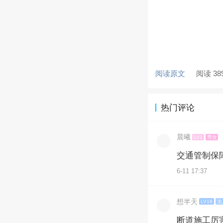
阅读原文
阅读 38
热门评论
晨曦
LV1
秀女
交通管制保
6-11 17:37
想半天
LV18
太
断道施工厉