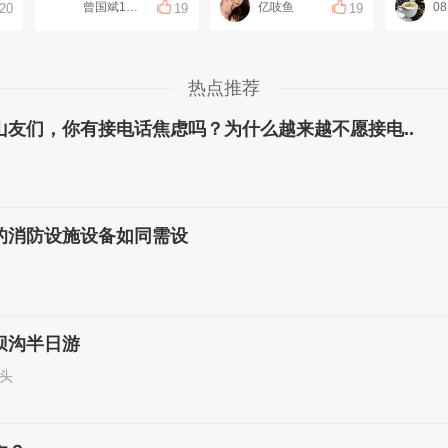
曾国斌1314
亿吱鱼
08
20
19
19
热点推荐
山友们，你有接电话焦虑吗？为什么越来越不愿接电..
的消防设施设备如同需设
坝沟半日游
头