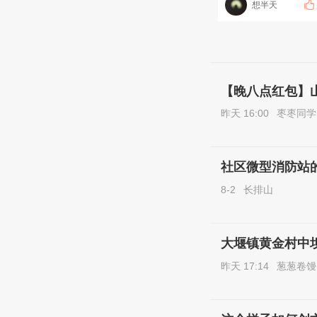
想半天
【晚八点红包】
昨天 16:00
枣枣同学
社区微型消防站
8-2
长排山
大堰镇黄金村中
昨天 17:14
葱葱卷馒