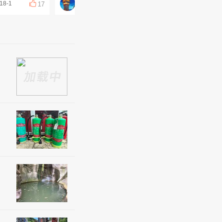
18-1
四川乡情联盟
周晓周
17
16
15