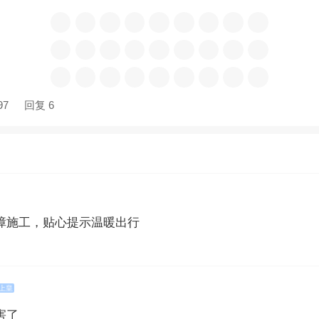
97
回复 6
障施工，贴心提示温暖出行
上皇
害了