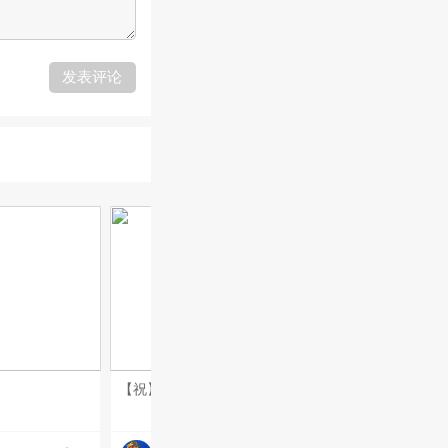
发表评论
【祝】炮南昌惊敌魂， 【福】由烈士铸就成。 【八】方铁军红旗举， 【一】声枪响敌投诚。 【节】期欢度建军诞， 【日】子美好忆亲人。 【快】和战友常相聚， 【乐】于卫国作后盾。 五绝•哨所 寒灯照雪深，孤影立边岑。 万里无乡信，唯闻战鼓音。 战友情深 同餐共枕三年月，共护疆河万里春。 卸甲虽分南北路，转头仍是并肩人。 一声战友心头暖，岁月同励铸军魂。 七绝•长江汛 洪流压岸势如焚，子弟兵来似铁军。 肩扛沙袋千重险，誓保江南半寸坟。 八一颂 南昌枪响振雄风，万里烽烟建伟功。 铁甲巡疆安禹甸，丹心永映五星红。 七绝•戍边将士 八一旌旗耀碧天，征夫挺立御烽烟。 满腔忠义安疆土，永固神州四季安。 八一感吟 起义洪都追理想，锤镰高举五星光。 南征北战雄师勇，牢记初心斗志昂。 七绝•八一卫士 铁甲临风守远疆，一腔赤胆卫家邦。 九州每岁平安景，尽是男儿热血扛。 致敬人民子弟兵 平日练兵流血汗，灾危赴难敢担当。 若逢敌寇来侵犯，令下如狮上战场。 七绝•庆祝建军九十九周年礼赞 南城起义破迷茫，战鼓擂鸣使命当。 浴血征程家国义，赓承红脉铸辉煌。
要不要！海枯石烂#城市印象# #报名封面女神# #我运动我快乐# #心情日志#