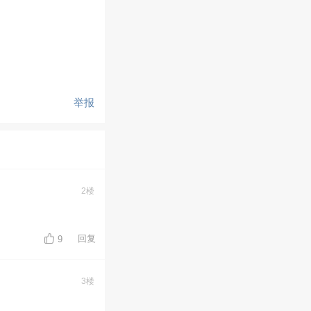
举报
2楼
回复
9
3楼