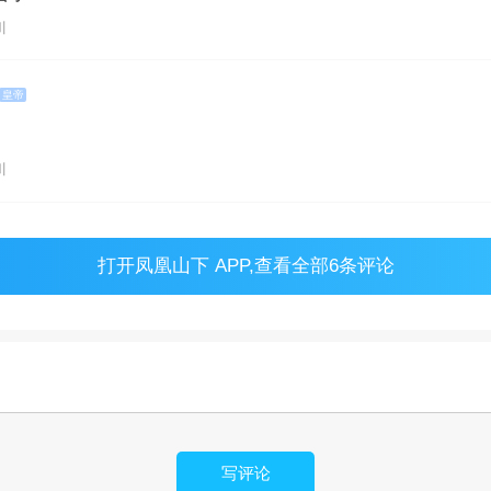
川
皇帝
川
打开
凤凰山下 APP
,查看全部6条评论
写评论