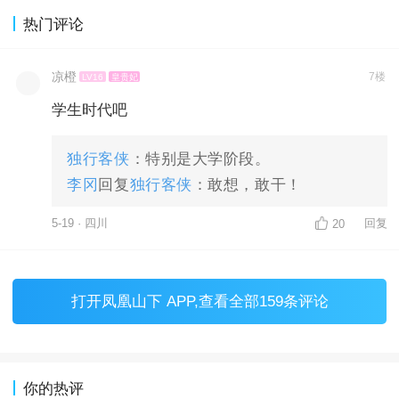
热门评论
凉橙
7楼
LV16
皇贵妃
学生时代吧
独行客侠
：特别是大学阶段。
李冈
回复
独行客侠
：敢想，敢干！
5-19 · 四川
回复
20
打开
凤凰山下 APP
,查看全部159条评论
你的热评