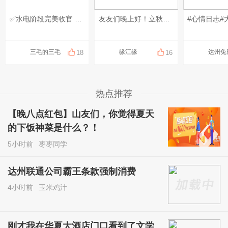
✅水电阶段完美收官 隐蔽工程，藏于墙地，关乎长久居住。 强弱电分离、水管走顶，细节严格把控。 不敷衍每一处走线，不省略每一道标准。 用心做好看不见的工程， 只为给业主一个安心的家🏡
友友们晚上好！立秋了还是要防暑降温注意身体，秋老虎还是凶的厉害。#今天签到你第几?# #每日问候一下祝福一下# #周末愉快#
#心情日志#
三毛的三毛
缘江缘
达州兔
18
16
热点推荐
【晚八点红包】山友们，你觉得夏天
的下饭神菜是什么？！
5小时前
枣枣同学
达州联通公司霸王条款强制消费
4小时前
玉米鸡汁
刚才我在华夏大酒店门口看到了文学