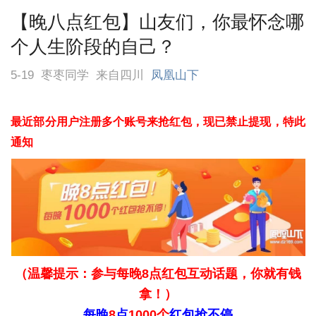
【晚八点红包】山友们，你最怀念哪
个人生阶段的自己？
5-19
枣枣同学
来自四川
凤凰山下
最近部分用户注册多个账
号来抢红包，现已禁止提现，特此
通知
（温馨提示：参与每
晚8点
红包互动话题，你就有钱
拿！）
每晚
8
点
1000
个
红包抢不
停