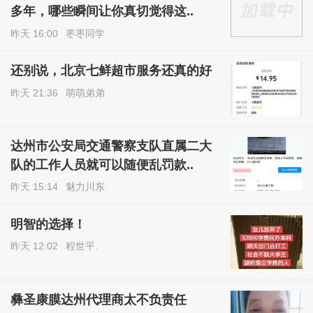
多年，哪些瞬间让你真切觉得这..
昨天 16:00
枣枣同学
还别说，北京七鲜超市服务还真的好
昨天 21:36
萌萌弟弟
达州市公安局交通警察支队直属二大
队的工作人员就可以随便乱罚款..
昨天 15:14
魅力川东
明智的选择！
昨天 12:02
程世平.
彝圣康膜达州代理商太不负责任