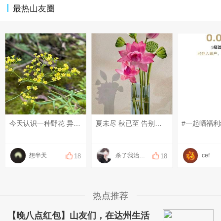
最热山友圈
今天认识一种野花 异叶败酱 #每日新分享# #晒晒你相册的花花# #分享野生植物# #回忆旅居所见#
夏未尽 秋已至 告别夏日喧嚣 谢过盛夏热烈 期许秋风知我意 赐我好运气 愿往后的秋日 兜里有钱 心中有爱 活得自由~
#一起晒福利
想半天
杀了我治愈我、
cef
18
18
热点推荐
【晚八点红包】山友们，在达州生活