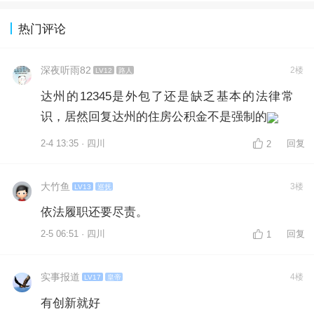
热门评论
深夜听雨82
2楼
LV12
路人
达州的12345是外包了还是缺乏基本的法律常
识，居然回复达州的住房公积金不是强制的
2-4 13:35 · 四川
回复
2
大竹鱼
3楼
LV13
巡抚
依法履职还要尽责。
2-5 06:51 · 四川
回复
1
实事报道
4楼
LV17
皇帝
有创新就好