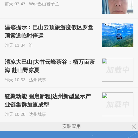
前天 07:47
Wqc巴山君子兰
温馨提示：巴山云顶旅游度假区罗盘
顶索道临时停运
昨天 11:34
谁
清凉大巴山|大竹云峰茶谷：栖万亩茶
海 赴山野凉夏
昨天 10:53
达州城事
链聚动能 圈启新程|达州新型显示产
业链集群加速成型
昨天 10:28
达州城事
安装应用