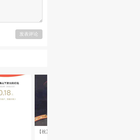
发表评论
【祝】炮南昌惊敌魂， 【福】由烈士铸就成。 【八】方铁军红旗举， 【一】声枪响敌投诚。 【节】期欢度建军诞， 【日】子美好忆亲人。 【快】和战友常相聚， 【乐】于卫国作后盾。 五绝•哨所 寒灯照雪深，孤影立边岑。 万里无乡信，唯闻战鼓音。 战友情深 同餐共枕三年月，共护疆河万里春。 卸甲虽分南北路，转头仍是并肩人。 一声战友心头暖，岁月同励铸军魂。 七绝•长江汛 洪流压岸势如焚，子弟兵来似铁军。 肩扛沙袋千重险，誓保江南半寸坟。 八一颂 南昌枪响振雄风，万里烽烟建伟功。 铁甲巡疆安禹甸，丹心永映五星红。 七绝•戍边将士 八一旌旗耀碧天，征夫挺立御烽烟。 满腔忠义安疆土，永固神州四季安。 八一感吟 起义洪都追理想，锤镰高举五星光。 南征北战雄师勇，牢记初心斗志昂。 七绝•八一卫士 铁甲临风守远疆，一腔赤胆卫家邦。 九州每岁平安景，尽是男儿热血扛。 致敬人民子弟兵 平日练兵流血汗，灾危赴难敢担当。 若逢敌寇来侵犯，令下如狮上战场。 七绝•庆祝建军九十九周年礼赞 南城起义破迷茫，战鼓擂鸣使命当。 浴血征程家国义，赓承红脉铸辉煌。
要不要！海枯石烂#城市印象# #报名封面女神# #我运动我快乐# #心情日志#