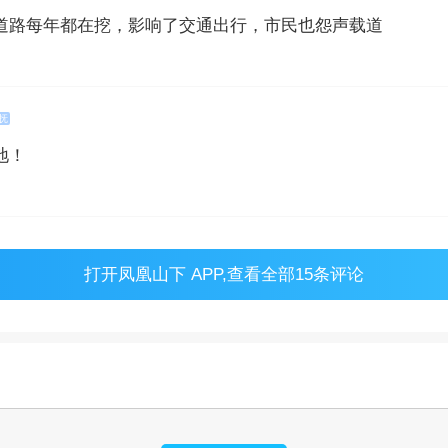
道路每年都在挖，影响了交通出行，市民也怨声载道
抚
地！
打开
凤凰山下 APP
,查看全部15条评论