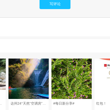
写评论
一只鸟儿的形状！ #每日新分享# #回忆旅居所见#
达州24°天然“空调房”⁉️居然在万源…… 藏在万源深山的翡翠湖泊🌿，均温24℃天然凉房，人少免费，达州周末一日游首选！ 📍定位｜万源白果乡长洞湖（花萼山保护区） 🎫花销｜大门免费🆓，竹筏30r/人（40分钟），停车免费🅿️ ⏰时段｜6-9月避暑玩水，10月彩林出片，建议游玩4-6h 🚗交通指南 ▫️自驾首选🚙 达州城区全程约3h，轿车畅通，沿途山林绿意满满，路上随手出片 ▫️无车党🚌 达州南站大巴到万源，拼车往返50r直达景区 📸五大封神机位 1. 湖面竹筏🚣‍♀️ 封面同款！碧绿湖水搭配峡谷悬崖，浅色系长裙+草帽，原图直出无滤镜 2. 大坝瀑布💦 巨型水帘扑面而来，水雾降温，仰拍山水氛围感直接拉满 3. 悬空吊桥🌉 羊跳岩吊桥横跨湖面，走起来微微晃动，动态抓拍超有故事感 4. 仙人溶洞🪨 崖壁天然石洞+香炉奇石，徒步小众点位，几乎没有游客 5. 湖边浅滩🏖️ 清透浅绿水滩，踩水野餐两不误，亲子游玩超治愈 🎐园内游玩项目 ✔️竹筏泛舟峡谷，吹清凉山风赏两岸绝壁 ✔️环湖轻徒步，密林遮阳，沿路偶遇迷你溪流瀑布 ✔️浅滩踩水消暑，夏日降温神器 ✔️航拍高空取景，整片山水画卷尽收眼底 🍛山下农家特色菜 ▫️旧院黑鸡汤🐔万源富硒特产，汤汁鲜润，避暑必点 ▫️柏香熏腊肉🥓本地土猪熏制，腊香浓郁超下饭 ▫️神仙豆腐🥗树叶手工制作，凉拌清爽解腻 ▫️山野时蔬+富硒豆花，人均50吃到满足 👒穿搭&出行装备 穿搭推荐：白/浅蓝长裙、森系棉麻，搭配草帽编织包超出片 必带清单🧾 ▪️薄外套🧥山里温差大，早晚微凉 ▪️防滑溯溪鞋🩴踩水、走步道专用 ▪️防晒套装：帽子、墨镜、高倍防晒霜 ▪️驱蚊喷雾🦟山林蚊虫超多 ▪️零食、矿泉水、野餐垫🥪湖边商铺极少 ▪️充电宝、相机、无人机 💡避坑实用Tips 1. 上午10点前到！光线柔和游客少，下午人流量上涨 2. 竹筏多人拼船性价比更高，单人也可单独乘船 3. 上山弯道多，自驾减速慢行，留意会车 4. 仅浅滩可踩水，深水区域禁止下水游泳 5. 自带露营装备能河滩过夜，夜晚星空绝美✨ 6. 补给提前备齐，景区内部便利店稀少 🗺一日游路线 达州出发→万源休整午餐→长洞湖 竹筏游湖→打卡瀑布吊桥→湖边野餐踩水→返程 #达州周边游 #万源长洞湖 #川东避暑胜地#达州一日游 #小众玩水地#周末去哪儿
#每日新分享#
红包！