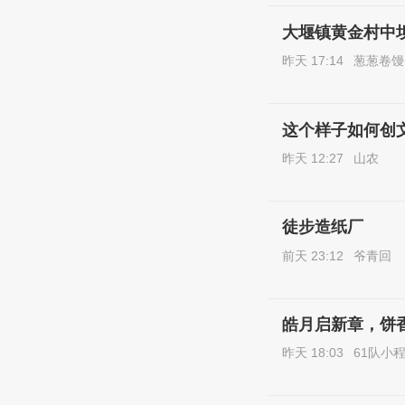
大堰镇黄金村中
昨天 17:14
葱葱卷馒
这个样子如何创
昨天 12:27
山农
徒步造纸厂
前天 23:12
爷青回
皓月启新章，饼
昨天 18:03
61队小