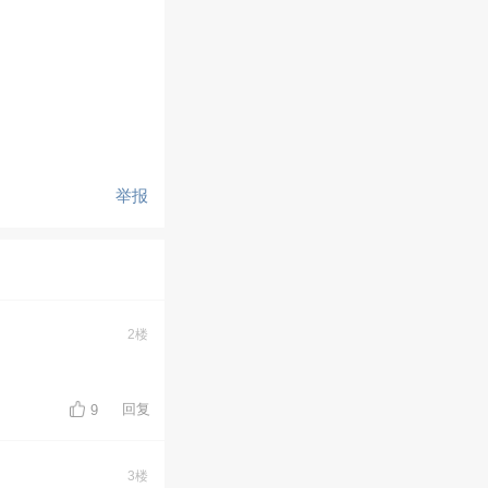
举报
2楼
回复
9
3楼