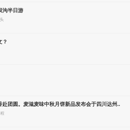
坝沟半日游
头
文？
香赴团圆。麦滋麦味中秋月饼新品发布会于四川达州..
程程