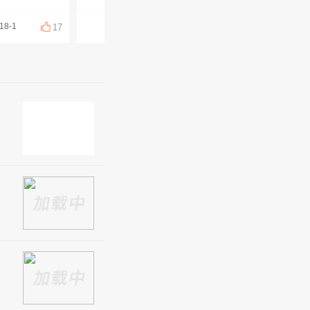
18-1
四川乡情联盟
周晓周
17
16
15