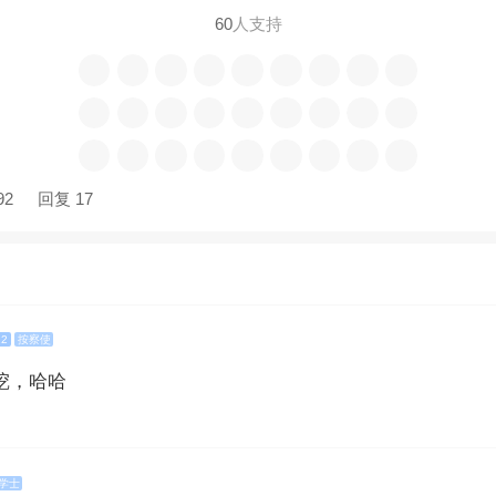
60
人支持
92
回复 17
12
按察使
挖，哈哈
学士