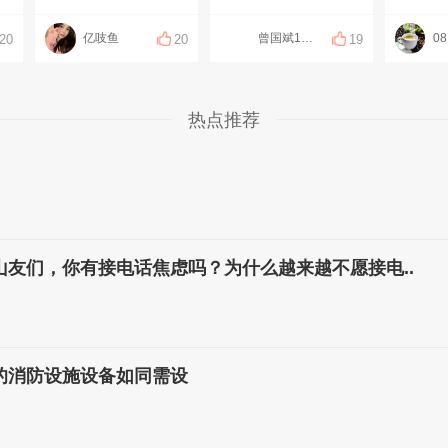
亿吱鱼
曾国斌1314
08
20
20
19
热点推荐
山友们，你有接电话焦虑吗？为什么越来越不愿接电..
的消防设施设备如同需设