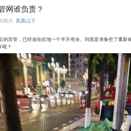
管网谁负责？
自四川
凤凰山下
后的弃管，已经放在此地一个半月有余。到底是准备挖了重新
年呢？