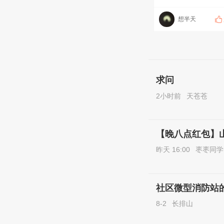
想半天
求问
2小时前
天苍苍
【晚八点红包】
昨天 16:00
枣枣同学
社区微型消防站
8-2
长排山