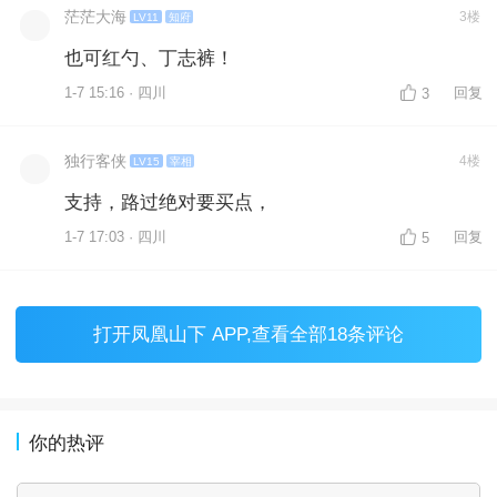
茫茫大海
3楼
LV11
知府
也可红勺、丁志裤！
1-7 15:16 · 四川
回复
3
独行客侠
4楼
LV15
宰相
支持，路过绝对要买点，
1-7 17:03 · 四川
回复
5
打开
凤凰山下 APP
,查看全部18条评论
你的热评