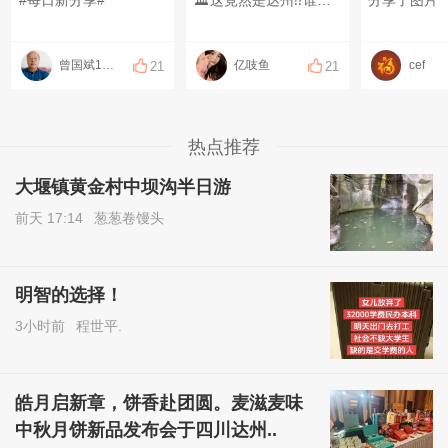
#每日新分享#
🏛️这竟然是达州⁉️谁还在专门去外地拍大片… 不用跑远！达州自驾1h直达哈儿将军故里🏮 西南独一份中西合璧老街，商业化很低，拍照、逛古迹、吃特色小吃一站式搞定，周末短途游首选！ 📍出行基础信息🧭 导航📍：大竹清河古镇（将军街） 💰门票：全景区免费🆓！将军故居、碉楼全部免票 🚗交通指南 1. 自驾首选🚙 达州市区→达渝高速石河出口下，再走13公里乡道，全程约60分钟 古镇沿街免费停车位🅿️，停车超方便 2. 公共交通🚌 南外车站坐车到大竹县城（15r/人，30分钟） 转清河乡村中巴🚌，10r直达古镇门口 ⏰最佳游玩时段：10:00-16:00☀️，光线柔和拍复古大片，老街茶馆氛围感拉满 🏯四大必打卡点位 1. 将军街（哈儿街）📸 整条街385米，108根希腊浮雕圆柱，川东民居+欧式廊柱混搭，西南罕见建筑群 南北两道栅门牌匾「清场雅镇」「河引利源」是绝佳机位 青石板路、老木门、老式商铺🪟，穿旗袍/汉服拍照直接穿越民国 汉服租赁30r/小时，搭配油纸伞道具氛围感翻倍🎐 2. 范绍增将军故居（哨楼湾）🏡 距离老街1公里，免费参观陈列室📜 完整留存老家具、历史老照片，读懂哈儿将军传奇抗日故事 登高碉楼⛰️俯瞰整片古镇全景，视野开阔超好拍 3. 百年老茶馆🍵 老街老牌茶馆，5r一杯老鹰茶坐一下午🪑 本地老人喝茶打牌🀄，满是烟火气，随手拍人文纪实大片 4. 东柳河畔中峰岛🌿 河水环绕小岛，绿树成片🌳，逛完老街来这里散步吹风，安静人少超治愈 🗓半日轻松游玩路线 10:00 达州出发，自驾抵达古镇停车🚗 10:50 漫步将军街，拍民国复古写真📷 12:00 老街打卡各类本地特色美食🍲 13:30 参观范绍增故居，登碉楼观景🏯 15:00 老茶馆喝茶小憩，逛手工醪糟作坊🏺 16:30 采购特色伴手礼🎁，启程回家 🍲清河特色美食清单 ▫️羊肉蒸笼+羊骨汤🥩｜本地放养山羊，肉质细嫩无膻味，本地人进店必点 ▫️东柳古法醪糟🍶｜醪糟汤圆、醪糟粉子，清甜软糯，8-10r一碗超划算 ▫️将军宴套餐🥘｜双人餐88r，粉蒸肉、醪糟鱼、农家时蔬全都有 ▫️街边小吃：手工豆花、芝麻锅盔🥞、凉拌土鸡、观音豆腐 ▫️伴手礼礼盒🫙：真空醪糟、本地腊肉🥓、清河老窖酒，送礼自留都合适 ⚠️走心游玩小贴士 1. 穿搭👗：旗袍、汉服、复古连衣裙适配老街，随手出复古大片 2. 拍照道具🎐：油纸伞、复古小包、草帽👒，氛围感直接拉满 3. 季节推荐📅：春秋气候舒适；夏季沿街大树遮阴，闲逛不闷热 4. 错峰建议：工作日人流量极少，周末尽量上午抵达避开人群👨‍👩‍👧‍👦 5. 文明出游♻️：爱护百年老建筑，垃圾全部随身带走垃圾袋 6. 周边延伸⏱️：时间充裕可顺路打卡五峰山竹海🎋，两地车程仅20分钟 👭适配出行人群 闺蜜拍照｜家庭短途出游｜历史爱好者｜旗袍汉服打卡｜散心慢游 #达州周边游 #大竹清河古镇 #川东小众古镇#哈儿将军故里 #达州周末去哪儿 #免费拍照圣地#城市印象#
分享了图片
曾国斌1314
亿吱鱼
cef
21
21
热点推荐
大堰镇黄金村中坝沟半日游
前天 17:14
葱葱卷馒头
明智的选择！
3小时前
程世平.
皓月启新章，饼香赴团圆。麦滋麦味
中秋月饼新品发布会于四川达州..