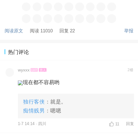
阅读原文
阅读 11010
回复 22
举报
热门评论
wyxxx
2楼
LV7
贵人
现在都不容易哟
独行客侠
：就是。
痴情贱男
：嗯嗯
1-7 14:14 · 四川
回复
11