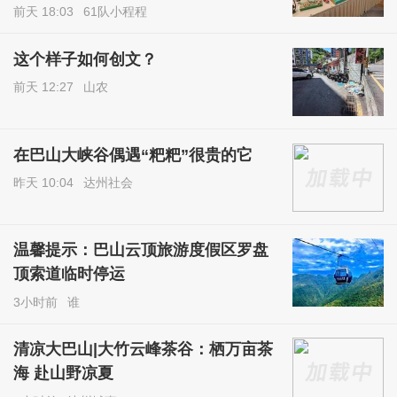
前天 18:03
61队小程程
这个样子如何创文？
前天 12:27
山农
在巴山大峡谷偶遇“粑粑”很贵的它
昨天 10:04
达州社会
温馨提示：巴山云顶旅游度假区罗盘
顶索道临时停运
3小时前
谁
清凉大巴山|大竹云峰茶谷：栖万亩茶
海 赴山野凉夏