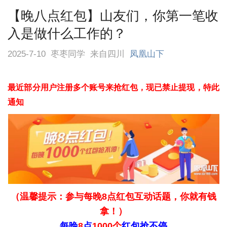
【晚八点红包】山友们，你第一笔收
入是做什么工作的？
2025-7-10
枣枣同学
来自四川
凤凰山下
最近部分用户注册多个账
号来抢红包，现已禁止提现，特此
通知
（温馨提示：参与每
晚8点
红包互动话题，你就有钱
拿！）
每晚
8
点
1000
个
红包抢不
停