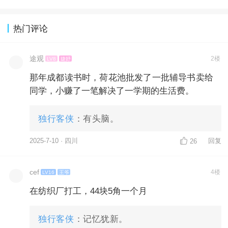
热门评论
途观
2楼
LV8
婕妤
那年成都读书时，荷花池批发了一批辅导书卖给
同学，小赚了一笔解决了一学期的生活费。
独行客侠
：有头脑。
2025-7-10 · 四川
回复
26
cef
4楼
LV16
王爷
在纺织厂打工，44块5角一个月
独行客侠
：记忆犹新。