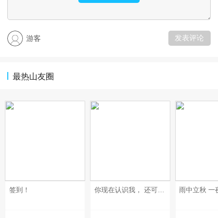
发表评论
游客
最热山友圈
签到！
你现在认识我， 还可以陪你去逛街， 和你做你喜欢的事， 再过几年就不行了， 睡醒了， 就得忙着去领鸡蛋、领洗手粉了… #逗逼大擂台#