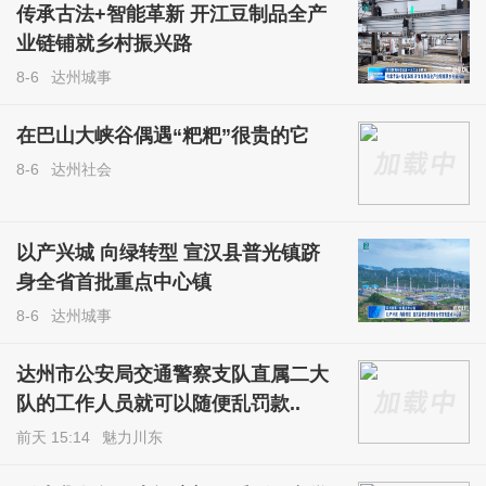
传承古法+智能革新 开江豆制品全产
业链铺就乡村振兴路
8-6
达州城事
在巴山大峡谷偶遇“粑粑”很贵的它
8-6
达州社会
以产兴城 向绿转型 宣汉县普光镇跻
身全省首批重点中心镇
8-6
达州城事
达州市公安局交通警察支队直属二大
队的工作人员就可以随便乱罚款..
前天 15:14
魅力川东