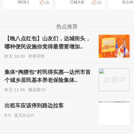
0818-1
江城大余
红心木
16
16
热点推荐
【晚八点红包】山友们，达城街头，
哪种便民设施你觉得最需要增加..
昨天 16:00
枣枣同学
集体“掏腰包”村民得实惠—达州市首
个城乡居民基本养老保险集体..
昨天 11:46
槐花香15
出租车应该停到路边拉客
8-5
蓝天白云H