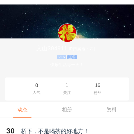
文山394911
IP归属地：四川
V16
王爷
快乐生活每一天！
0
1
16
人气
关注
粉丝
动态
相册
资料
30
桥下，不是喝茶的好地方！