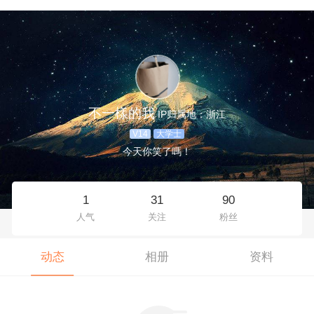
不一樣的我
IP归属地：浙江
V14
大学士
今天你笑了嗎！
1
31
90
人气
关注
粉丝
动态
相册
资料