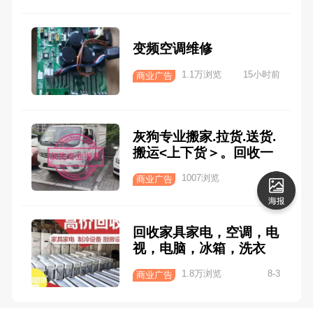
变频空调维修
1.1万浏览
15小时前
商业广告
灰狗专业搬家.拉货.送货.
搬运<上下货＞。回收一
切旧货.旧家具。代甩一
1007浏览
8-6
商业广告
切不用的东西。
回收家具家电，空调，电
视，电脑，冰箱，洗衣
机，床衣柜，餐桌椅
1.8万浏览
8-3
商业广告