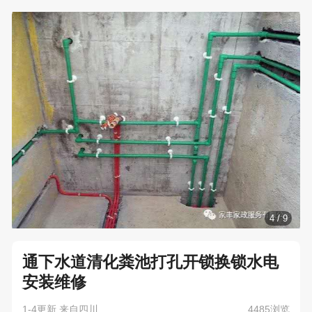
4
/
9
通下水道清化粪池打孔开锁换锁水电
安装维修
1-4更新 来自四川
4485浏览